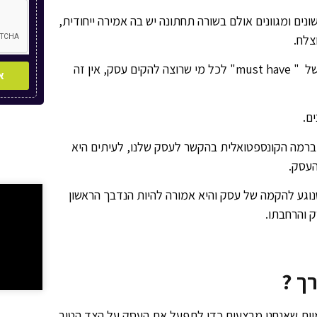
ים ומגוונים אולם בשורה תחתונה יש בה אמירה ייחודית,
וצלח.
בשנים האחרונות צמד המילים "תוכנית עסקית" הפך להיות סוג של " must have" לכל מי שרוצה להקים עסק, אין זה
א
ים.
ברמה הקונספטואלית בהקשר לעסק שלנו, לעיתים היא
העסק.
וגע להקמה של עסק והיא אמורה להיות הנדבך הראשון
 והרחבתו.
ך ?
ומיות שאנחנו מבצעים כדי לתפעל את העסק על הצד הטוב