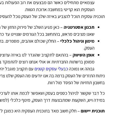
עצמאיים מתחילים כאשר הם מבצעים את רוב הפעולות בעצ
העסקית הוא קריטי במחשבה ארוכת הטווח.
תוכנית עסקית תוכל להצביע באיזה שלב של העסק נוכל להעסיק
תכנון אסטרטגיה
– כאן מגיע השלב של פירוק החזון של ה
שאנו מציבים מראש, בהתחשב בכל הגורמים שצויינו עד כה.
מימון וניהול כלכלי
– החלק שכולם אוהבים, מספרים. בחל
העסק.
אופן השיווק
– בהתאם לתקציב שהוגדר לנו באיזה ערוצים 
גבוהה או נמוכה
כבעלי עסקים קטנים
עם תקציב מוגבל יהיה
ניתוח התזרים של העסק ברמה בה אנו יודעים מה העסק שלנו צריך
בחשבון תחזיות של הפסד מול רווח.
כל דבר שקשור לניהול כספים בעסק ושאפשר לכמת אותו לערכים מ
במידה ויש, השקעות שמתבצעות דרך העסק, מינוף כלכלי (למשל 
תוכנית יישום
– חלק חשוב מאד בתוכנית העסקית היא כמובן לדב