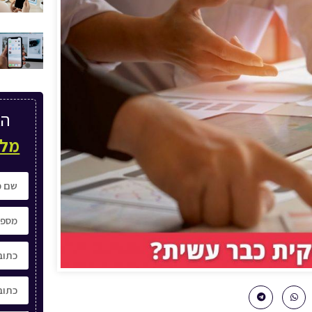
הא
מלא