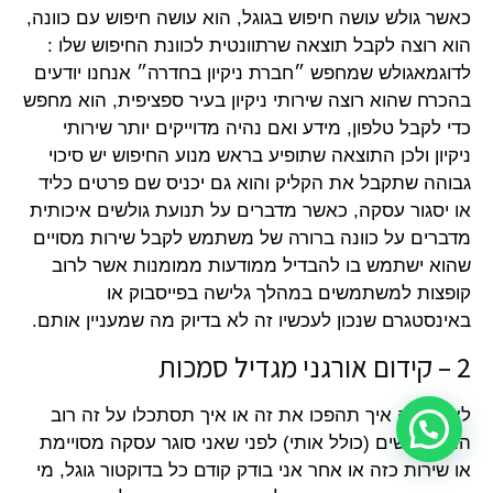
כאשר גולש עושה חיפוש בגוגל, הוא עושה חיפוש עם כוונה,
הוא רוצה לקבל תוצאה שרתוונטית לכוונת החיפוש שלו :
לדוגמאגולש שמחפש ״חברת ניקיון בחדרה״ אנחנו יודעים
בהכרח שהוא רוצה שירותי ניקיון בעיר ספציפית, הוא מחפש
כדי לקבל טלפון, מידע ואם נהיה מדוייקים יותר שירותי
ניקיון ולכן התוצאה שתופיע בראש מנוע החיפוש יש סיכוי
גבוהה שתקבל את הקליק והוא גם יכניס שם פרטים כליד
או יסגור עסקה, כאשר מדברים על תנועת גולשים איכותית
מדברים על כוונה ברורה של משתמש לקבל שירות מסויים
שהוא ישתמש בו להבדיל ממודעות ממומנות אשר לרוב
קופצות למשתמשים במהלך גלישה בפייסבוק או
באינסטגרם שנכון לעכשיו זה לא בדיוק מה שמעניין אותם.
2 – קידום אורגני מגדיל סמכות
לא משנה איך תהפכו את זה או איך תסתכלו על זה רוב
המשתמשים (כולל אותי) לפני שאני סוגר עסקה מסויימת
או שירות כזה או אחר אני בודק קודם כל בדוקטור גוגל, מי