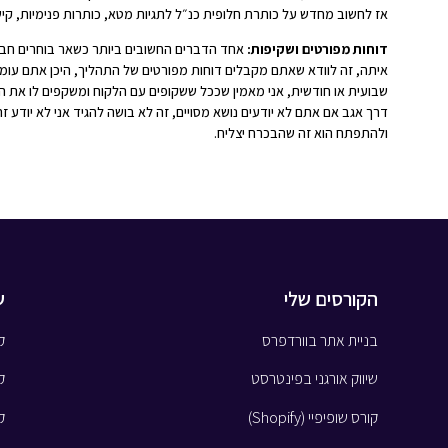
אז לחשוב מחדש על כותרת חלופית כנ״ל לתגיות מטא, כותרות פנימיות, קישו
דוחות מפורטים ושקיפות:
אחד הדברים החשובים ביותר כשאר בוחרים חבר
איתה, זה לוודא שאתם מקבלים דוחות מפורטים של התהליך, היכן אתם עומ
שבועית או חודשית, אני מאמין שככל ששקופים עם הלקוח ומשקפים לו את המ
דרך אגב אם אתם לא יודעים נושא מסויים, זה לא בושה להגיד אני לא יודע ז
ולהתפתח הוא זה שהבכרח יצליח.
הקורסים שלי
ש
בניית אתר בוורדפרס
ק
שיווק אורגני בפינטרסט
ק
קורס שופיפיי (Shopify)
ק