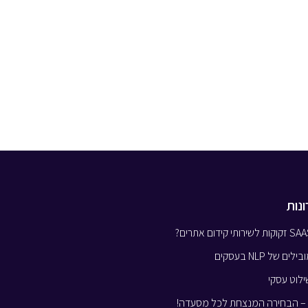
נות
ילוט עסקי
י – הבחירה המנצחת לכל מסעדה!