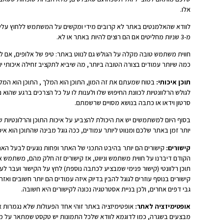
אלו.
לוודא שהאלמנטים באתר לא קרובים מידי ומקשים על המשתמש ללחוץ עליהם
מ-3 שניות מחליטים אם הם רוצים להיות באתר או לא.
חווית משתמש טובה מקלה על הגולש גם לנווט באתר: טיפ של אלופים, אם למ
כמה שיותר עמודים בצורה הטובה ביותר, מה שיביא לתקציב זחילה איכותי יו
תוכן איכותי:
בטוח שמעתם את זה המון, התוכן הוא המלך , התוכן הוא המל
לגולש הרלוונטיות לכוונת החיפוש שלו ולענות לו על כל הצרכים ברגע שהוא 
סרטון וידאו או כתבה בנושא מסויים שרשמתם.
בסוף היום למשתמשים יש את היכולת להצביע על איכות התוכן והרלונטיות
יותר זמן באתר שלכם ומנווט ליותר עמודים, ככה גוגל מבינה שהתוכן הוא 
קישורים:
קישורים הם יותר בהיבט התכני של האתר ופחות נוגעים לבעל הא
הקודם דיברנו על חווית משתמש וניווט, אז קישורים זה חלק מהם, משתמש 
תוכן רלוונטי (קישור פנימי שמבציע לכתבה נוספת) לחץ על הקישור ועבר לע
קישורים בנוסף עוזרים לגוגל להבין בדיוק איזה עמודים הם יותר חשובים ואז
גבי דפים אחרים, ולכן בניית אסטרטגיה נכונה לקישורים היא חשובה.
אופטימיזציה לאתר:
אופטימיזציה באתר זוהי אחד הפעולות שלא נגמרות א
מבצעים בשגרה, כמו לדוגמא לוודא שלכל התמונות יש טקסט שמתאר על מה 