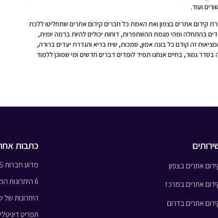
רים ועוד.
ת קידום אתרים בצפון ואת האמת כל חברים קידום אתרים שתחליטו ללכת
דים בהתחלה ומהי מגמת ההשתפרות, דוחות יכולים להיות ברמה יומית,
ציאות זה קודם כל בונה אמון, סמכות, שיח בריא והגדרת יעדים ברורה,
ה בסדר גמור, בחיים אנחנו תמיד לומדים דברים חדשים ומי שמוכן ללמוד
ירותים
כתבות אחרו
מדוע חברות SAAS זקוקות לשירותי קידום אתרים?
ידום אתרים בצפון
6 היתרונות המובילים של NLP בעסקים
ידום אתרים במרכז
היתרונות של ש
ידום אתרים בדרום
תפריט דיגיטל