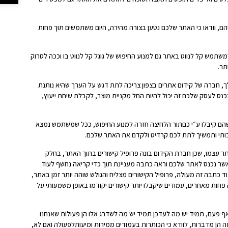
, וודאו כי האתר שלכם נטען בצורה מהירה, היום משתמשים תוך פחות
שתמש קל לנווט באתר גם למנוע החיפוש של גוגל קל לנווט בו וככה לסרוק
תר.
ך, חברה של קידום אתרים בצפון צריכה לתת דגש על הערך שהיא נותנת
נכנס לעסק שלכם זה יכול להיות החל מקניית מוצר, לקבלת שיחת ייעוץ,
 שהם קיבלו ע״י כםתור הלחיצה חזרה למנוע החיפוש, ככל שמשתמש נמצא
איכותי ותמשיך לתת לכם קרדיט ולקדם את האתר שלכם.
תר עצמו, שכן חברת הקידום בונה פרופיל קישורים בתוך האתר, בחלק
אשר נכנס לאתר שלכם וראה כתבה מעניינת תוך כדי קריאה נחשף לעוד
וד כתבה זה מעולה, פרופיל הקישורים מצליח והגולש שוהה יותר זמן באתר,
ה פחות מאחרים, עמודים שיקבלו יותר קישורים יקודמו באופן משמעותי על
ף פעם, תמיד יש מה לעדכן תמיד יש מה לשדרג אלו הן פעולות שאנחנו
הן מדברות, לוודא כי הכותרות בעמודים ממירות ומיעותלפעולה ואם לא,